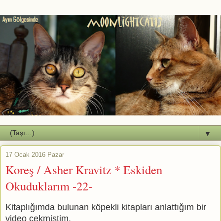
▼
17 Ocak 2016 Pazar
Koreş / Asher Kravitz * Eskiden
Okuduklarım -22-
Kitaplığımda bulunan köpekli kitapları anlattığım bir
video çekmiştim.