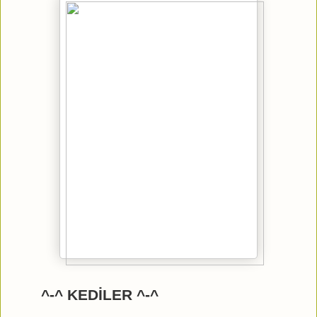
^-^ KEDİLER ^-^