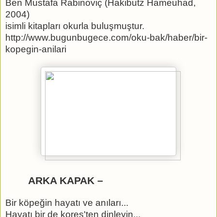
Ben Mustafa Rabinoviç (Hakibutz Hameuhad,
2004)
isimli kitapları okurla buluşmuştur.
http://www.bugunbugece.com/oku-bak/haber/bir-
kopegin-anilari
ARKA KAPAK –
Bir köpeğin hayatı ve anıları...
Hayatı bir de koreş'ten dinleyin...