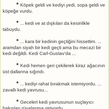
*
Köpek geldi ve kediyi yedi, sopa geldi ve
köpeğe vurdu.
*
... kedi ve at dışkıları da kesinlikle
tabuydu.
*
... kara bir kedinin geçtiğini hissettim. ...
aramdan siyah bir kedi geçti ama bu mecazi bir
kedi değildi. Kedi Carl-Gustav'da ...
*
Kedi hemen geri çekilerek kiraz ağacının
üst dallarına sığındı.
*
... kediyi rahat bırakmak istemiyordu. ...
zavallı kedi yavrusu...
*
Geceleri kedi yavrusunun suçlayıcı
bakışları rüyalarıma giriyordu.